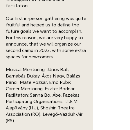
facilitators.
Our first in-person gathering was quite
fruitful and helped us to define the
future goals we want to accomplish.
For this reason, we are very happy to
announce, that we will organize our
second camp in 2023, with some extra
spaces for newcomers.
Musical Mentoring: János Bali,
Barnabás Dukay, Ákos Nagy, Balázs
Pándi, Máté Pozsár, Ernő Rubik
Career Mentoring: Eszter Bodnár
Facilitaton: Sanna Bo, Ábel Fazekas
Participating Organisations: I.T.E.M.
Alapítvány (HU),
Shoshin Theatre
Association
(RO), Levegő-Vazduh-Air
(RS)