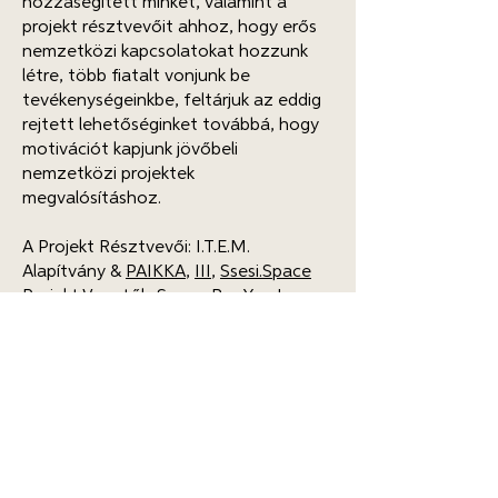
hozzásegített minket, valamint a
projekt résztvevőit ahhoz, hogy erős
nemzetközi kapcsolatokat hozzunk
létre, több fiatalt vonjunk be
tevékenységeinkbe, feltárjuk az eddig
rejtett lehetőséginket továbbá, hogy
motivációt kapjunk jövőbeli
nemzetközi projektek
megvalósításhoz.
A Projekt Résztvevői: I.T.E.M.
Alapítvány &
PAIKKA
,
III
,
Ssesi.Space
Projekt Vezetők: Sanna Bo, Yun Lee,
Mizu Michal Mitro