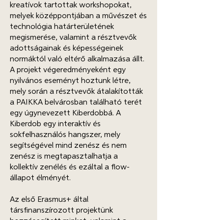
kreatívok tartottak workshopokat,
melyek középpontjában a művészet és
technológia határterületének
megismerése, valamint a résztvevők
adottságainak és képességeinek
normáktól való eltérő alkalmazása állt.
A projekt végeredményeként egy
nyilvános eseményt hoztunk létre,
mely során a résztvevők átalakították
a PAIKKA belvárosban található terét
egy úgynevezett Kiberdobbá. A
Kiberdob egy interaktív és
sokfelhasználós hangszer, mely
segítségével mind zenész és nem
zenész is megtapasztalhatja a
kollektív zenélés és ezáltal a flow-
állapot élményét.
Az első Erasmus+ által
társfinanszírozott projektünk